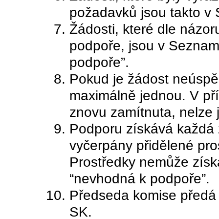
požadavků jsou takto v
Žádosti, které dle názo
podpoře, jsou v Sezna
podpoře”.
Pokud je žádost neúspě
maximálně jednou. V př
znovu zamítnuta, nelze j
Podporu získává každá
vyčerpány přidělené pros
Prostředky nemůže získa
“nevhodná k podpoře”.
Předseda komise předá
SK.