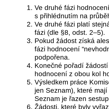
Ve druhé fázi hodnocen
s přihlédnutím na průbě
Ve druhé fázi platí stej
fázi (dle §8, odst. 2–5).
Pokud žádost získá ale
fázi hodnocení “nevhod
podpořena.
Konečné pořadí žádostí
hodnocení z obou kol h
Výsledkem práce Komise
jen Seznam), které mají
Seznam je řazen sestup
Žádosti, které byly vyřa